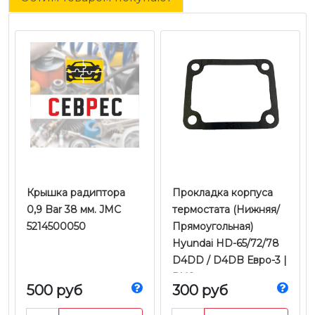
Крышка радиптора
Прокладка корпуса
0,9 Bar 38 мм. JMC
термостата (Нижняя/
5214500050
Прямоугольная)
Hyundai HD-65/72/78
D4DD / D4DB Евро-3 |
DYG
500 руб
300 руб