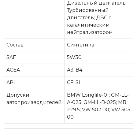
Дизельный двигатель;
Турбированный
двигатель; ДВС c
каталитическим
нейтрализатором
Состав
Синтетика
SAE
5W30
ACEA
A3; B4
API
CF; SL
Допуски
BMW Longlife-01; GM-LL-
автопроизводителей
A-025; GM-LL-B-025; MB
229.5; VW 502 00; VW 505
00