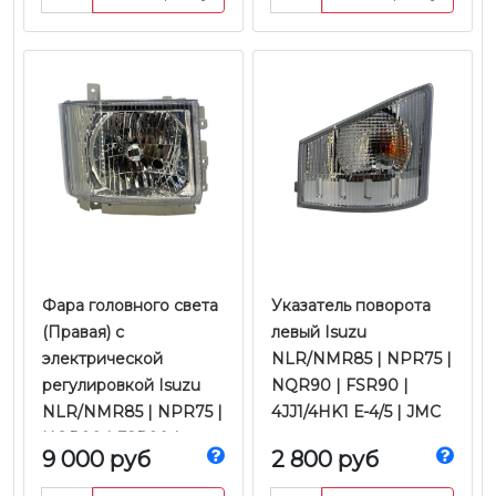
JMC
Фара головного света
Указатель поворота
(Правая) с
левый Isuzu
электрической
NLR/NMR85 | NPR75 |
регулировкой Isuzu
NQR90 | FSR90 |
NLR/NMR85 | NPR75 |
4JJ1/4HK1 Е-4/5 | JMC
NQR90 | FSR90 |
9 000 руб
2 800 руб
FVR34 |
4JJ1/4HK1/6HK1 Е-4/5 |