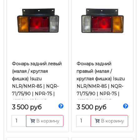
Фонарь задний левый
Фонарь задний
(малая / круглая
правый (малая /
фишка) Isuzu
круглая фишка) Isuzu
NLR/NMR-85 | NQR-
NLR/NMR-85 | NQR-
71/75/90 | NPR-75 |
71/75/90 | NPR-75 |
4JJ1/4HG1/4HK1
4JJ1/4HG1/4HK1
3 500 руб
3 500 руб
Е-2/3/4/5 | Ootoko
Е-2/3/4/5 | Ootoko
В корзину
В корзину