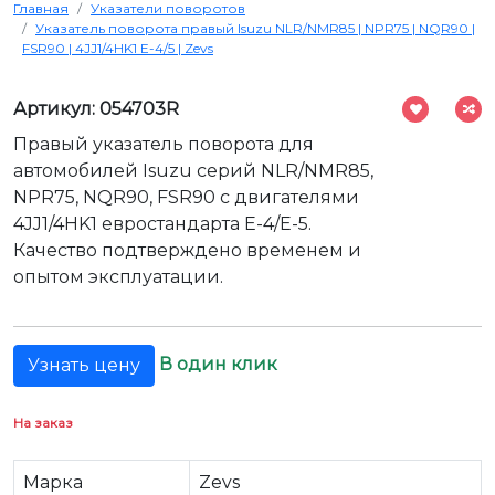
Главная
Указатели поворотов
Указатель поворота правый Isuzu NLR/NMR85 | NPR75 | NQR90 |
FSR90 | 4JJ1/4HK1 Е-4/5 | Zevs
Артикул: 054703R
Правый указатель поворота для
автомобилей Isuzu серий NLR/NMR85,
NPR75, NQR90, FSR90 с двигателями
4JJ1/4HK1 евростандарта E-4/E-5.
Качество подтверждено временем и
опытом эксплуатации.
В один клик
Узнать цену
На заказ
Марка
Zevs