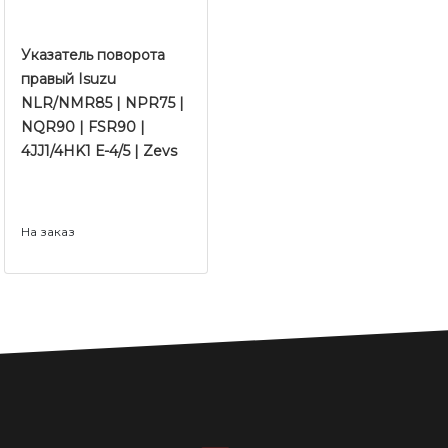
Указатель поворота
правый Isuzu
NLR/NMR85 | NPR75 |
NQR90 | FSR90 |
4JJ1/4HK1 Е-4/5 | Zevs
На заказ