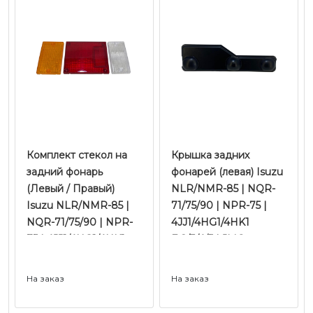
Комплект стекол на
Крышка задних
задний фонарь
фонарей (левая) Isuzu
(Левый / Правый)
NLR/NMR-85 | NQR-
Isuzu NLR/NMR-85 |
71/75/90 | NPR-75 |
NQR-71/75/90 | NPR-
4JJ1/4HG1/4HK1
75 | 4JJ1/4HG1/4HK1
Е-2/3/4/5 | JMC
Е-2/3/4/5 | JMC
На заказ
На заказ