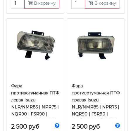
В корзину
В корзину
JMC
Фара
Фара
противотуманная ПТФ
противотуманная ПТФ
левая Isuzu
правая Isuzu
NLR/NMR85 | NPR75 |
NLR/NMR85 | NPR75 |
NQR90 | FSR90 |
NQR90 | FSR90 |
4JJ1/4HK1 Е-4/5 | JMC
4JJ1/4HK1 Е-4/5 | JMC
2 500 руб
2 500 руб