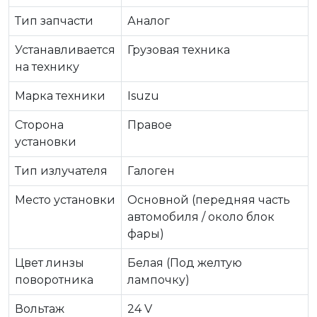
Тип запчасти
Аналог
Устанавливается
Грузовая техника
на технику
Марка техники
Isuzu
Сторона
Правое
установки
Тип излучателя
Галоген
Место установки
Основной (передняя часть
автомобиля / около блок
фары)
Цвет линзы
Белая (Под желтую
поворотника
лампочку)
Вольтаж
24 V