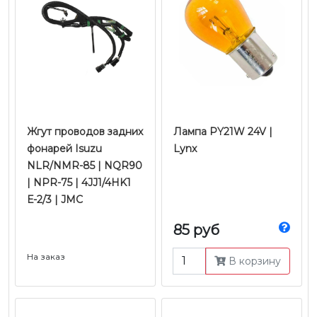
Жгут проводов задних
Лампа PY21W 24V |
фонарей Isuzu
Lynx
NLR/NMR-85 | NQR90
| NPR-75 | 4JJ1/4HK1
Е-2/3 | JMC
85 руб
На заказ
В корзину