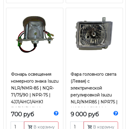
Фонарь освещения
Фара головного света
номерного знака Isuzu
(Левая) с
NLR/NMR-85 | NQR-
электрической
71/75/90 | NPR-75 |
регулировкой Isuzu
4JJ1/4HG1/4HK1
NLR/NMR85 | NPR75 |
Е-2/3/4/5 | JMC
NQR90 | FSR90 |
700 руб
9 000 руб
FVR34 |
4JJ1/4HK1/6HK1 Е-4/5 |
В корзину
В корзину