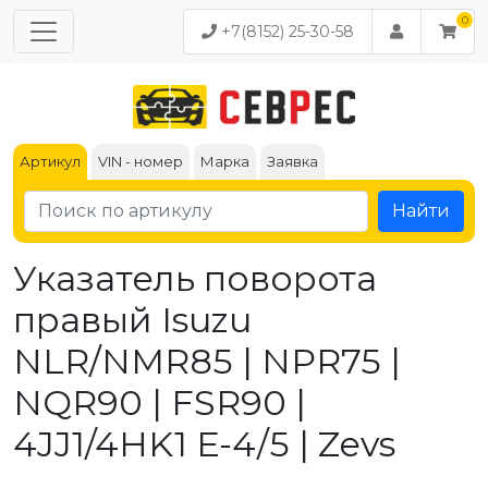
+7(8152) 25-30-58
Артикул
VIN - номер
Марка
Заявка
Найти
Указатель поворота
правый Isuzu
NLR/NMR85 | NPR75 |
NQR90 | FSR90 |
4JJ1/4HK1 Е-4/5 | Zevs