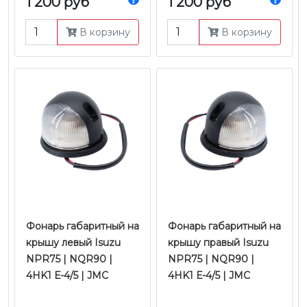
1 200 руб
1 200 руб
4JJ1/4HK1/6HK1 Е-4/5 |
4JJ1/4HK1/6HK1 Е-4/5 |
JMC
JMC
В корзину
В корзину
Фонарь габаритный на
Фонарь габаритный на
крышу левый Isuzu
крышу правый Isuzu
NPR75 | NQR90 |
NPR75 | NQR90 |
4HK1 Е-4/5 | JMC
4HK1 Е-4/5 | JMC