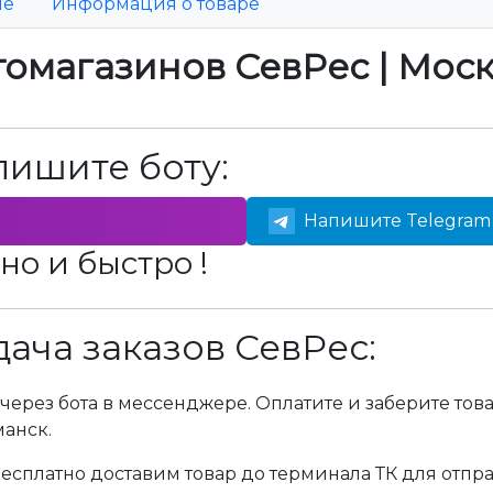
ие
Информация о товаре
томагазинов СевРес | Мос
пишите боту:
Напишите Telegram 
но и быстро !
ача заказов СевРес:
через бота в мессенджере. Оплатите и заберите тов
манск.
сплатно доставим товар до терминала ТК для отпра