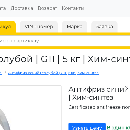
та
Доставка
Возврат
Контакты
икул
VIN - номер
Марка
Заявка
убой | G11 | 5 кг | Хим-син
ть
Антифриз синий | голубой | G11 | 5 кг | Хим-синтез
Антифриз синий | 
| Хим-синтез
Certificated antifreeze no
В один к
Узнать цену