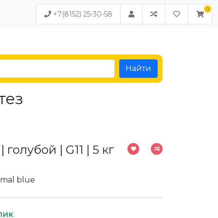
+7(8152) 25-30-58
Найти
тез
голубой | G11 | 5 кг
rmal blue
лик