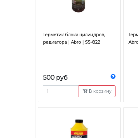
Герметик блока цилиндров,
Гер
радиатора | Abro | SS-822
Abro
500 руб
В корзину