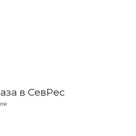
аза в СевРес
те: