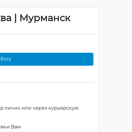
ква | Мурманск
боту
ар лично или через курьерскую
вки Вам.