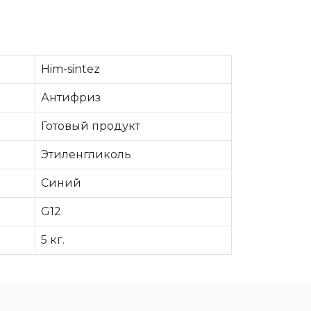
Him-sintez
Антифриз
Готовый продукт
Этиленгликоль
Синий
G12
5 кг.