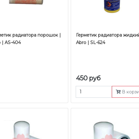
метик радиатора порошок |
Герметик радиатора жидкий
 | AS-404
Abro | SL-624
450 руб
В корз