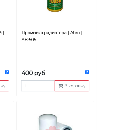
 |
Промывка радиатора | Abro |
AB-505
400 руб
ину
В корзину