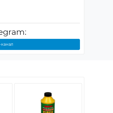
egram:
-канал