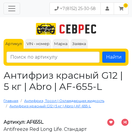
+7(8152) 25-30-58
Артикул
VIN - номер
Марка
Заявка
Найти
Антифриз красный G12 |
5 кг | Abro | AF-655-L
Главная
Антифриз, Тосол | Охлаждающая жидкость
Антифриз красный G12 | 5 кг | Abro | AF-655-L
Артикул: AF655L
Antifreeze Red Long Life. Стандарт