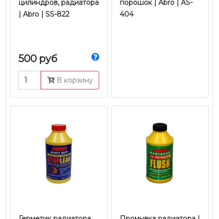
цилиндров, радиатора
порошок | Abro | AS-
| Abro | SS-822
404
500 руб
В корзину
Герметик радиатора
Промывка радиатора |