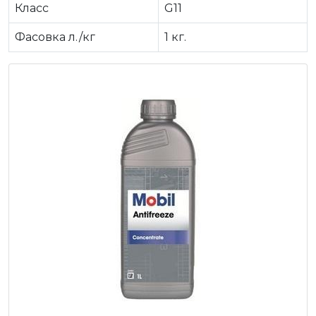
Класс
G11
Фасовка л./кг
1 кг.