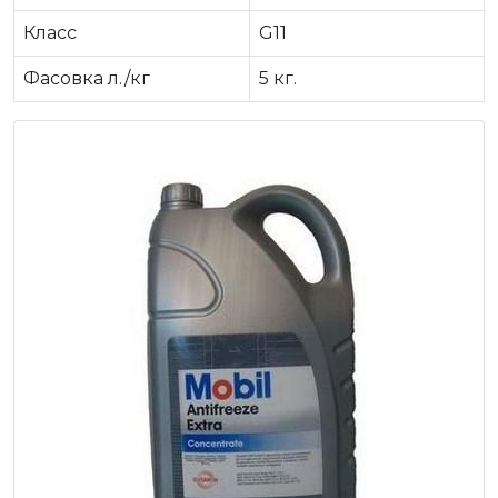
Класс
G11
Фасовка л./кг
5 кг.