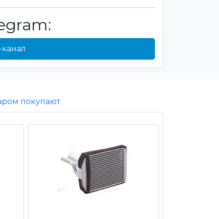
egram:
-канал
варом покупают