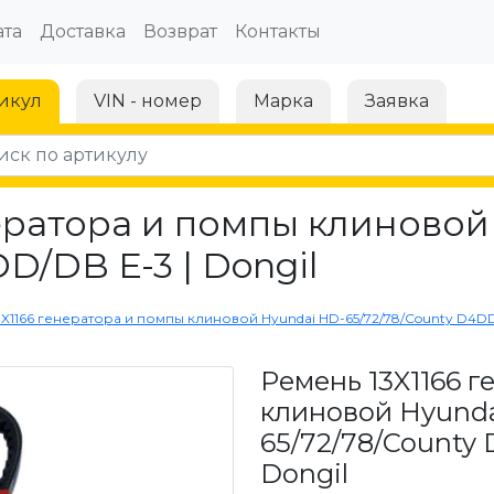
та
Доставка
Возврат
Контакты
икул
VIN - номер
Марка
Заявка
ератора и помпы клиновой
D/DB E-3 | Dongil
3X1166 генератора и помпы клиновой Hyundai HD-65/72/78/County D4DD/
Ремень 13X1166 
клиновой Hyunda
65/72/78/County 
Dongil