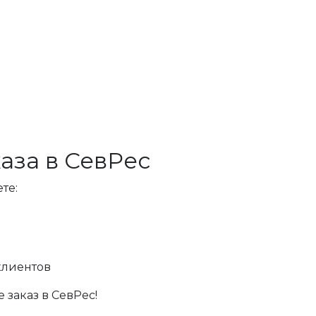
аза в СевРес
те:
клиентов
 заказ в СевРес!