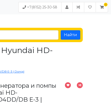
+7(8152) 25-30-58
Найти
 Hyundai HD-
DB E-3 | Dongil
генератора и помпы
i HD-
D4DD/DB E-3 |