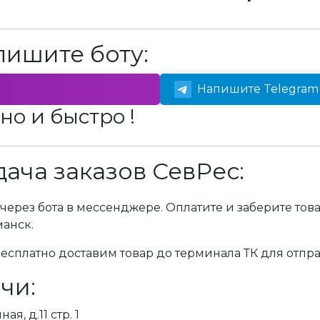
пишите боту:
Напишите Telegram 
но и быстро !
ача заказов СевРес:
через бота в мессенджере. Оплатите и заберите тов
манск.
сплатно доставим товар до терминала ТК для отпра
чи:
я, д.11 стр. 1