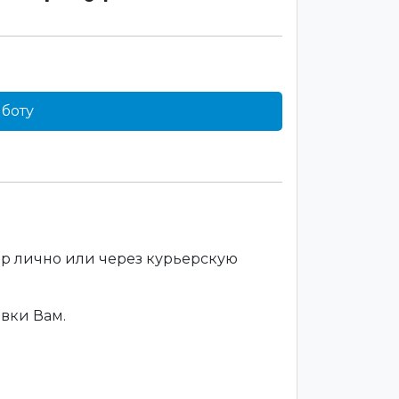
боту
ар лично или через курьерскую
вки Вам.