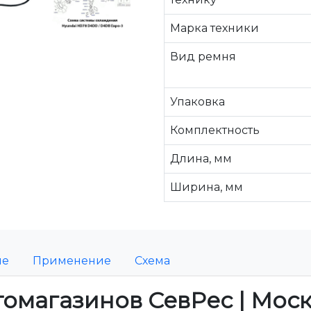
Марка техники
Вид ремня
Упаковка
Комплектность
Длина, мм
Ширина, мм
ие
Применение
Схема
томагазинов СевРес | Мос