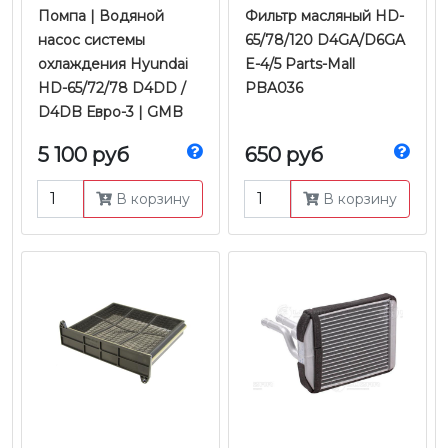
Помпа | Водяной
Фильтр масляный HD-
насос системы
65/78/120 D4GA/D6GA
охлаждения Hyundai
E-4/5 Parts-Mall
HD-65/72/78 D4DD /
PBA036
D4DB Евро-3 | GMB
5 100 руб
650 руб
В корзину
В корзину