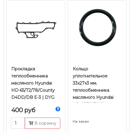
Прокладка
Кольцо
теплообменника
уплотнительное
масляного Hyundai
33x27x3 мм.
HD-65/72/78/County
теплообменника
D4DD/DB E-3 | DYG
масляного Hyundai
HD-65/72/78/County
400 руб
D4DD/DB E-3 |
Оригинал
На заказ
В корзину