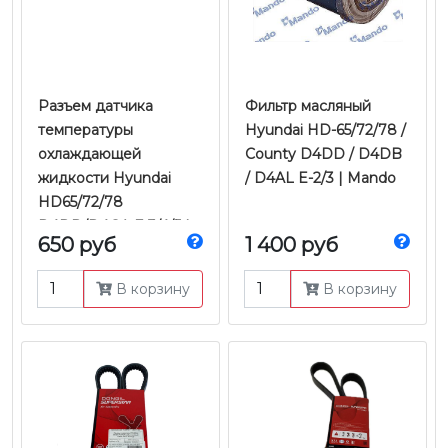
Разъем датчика
Фильтр масляный
температуры
Hyundai HD-65/72/78 /
охлаждающей
County D4DD / D4DB
жидкости Hyundai
/ D4AL E-2/3 | Mando
HD65/72/78
D4DD/D4GA Е-3/4/5 |
650 руб
1 400 руб
Tyb
В корзину
В корзину