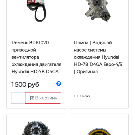
Ремень 8PK1020
Помпа | Водяной
приводной
насос системы
вентилятора
охлаждения Hyundai
охлаждения двигателя
HD-78 D4GA Евро-4/5
Hyundai HD-78 D4GA
| Оригинал
Евро-4/5 | A/C +/- |
1 500 руб
Dongil
На заказ
В корзину