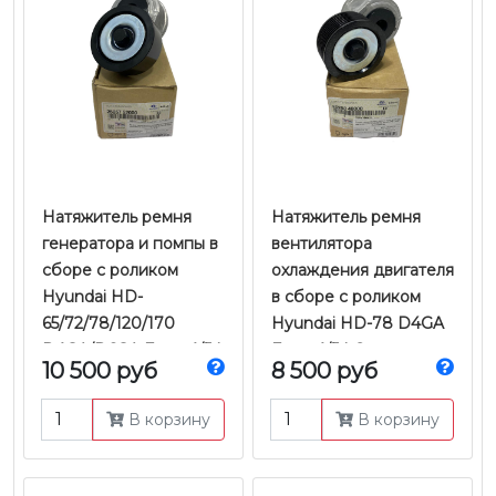
Натяжитель ремня
Натяжитель ремня
генератора и помпы в
вентилятора
сборе с роликом
охлаждения двигателя
Hyundai HD-
в сборе с роликом
65/72/78/120/170
Hyundai HD-78 D4GA
D4GA/D6GA Евро-4/5 |
Евро-4/5 | Оригинал
10 500 руб
8 500 руб
Оригинал
В корзину
В корзину