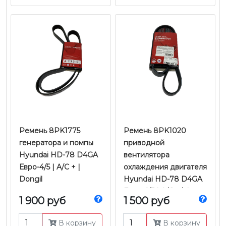
Ремень 8PK1775
Ремень 8PK1020
генератора и помпы
приводной
Hyundai HD-78 D4GA
вентилятора
Евро-4/5 | A/C + |
охлаждения двигателя
Dongil
Hyundai HD-78 D4GA
Евро-4/5 | A/C +/- |
1 900 руб
1 500 руб
Dongil
В корзину
В корзину