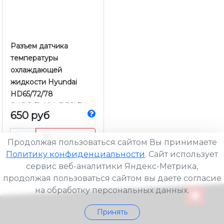
Разъем датчика
температуры
охлаждающей
жидкости Hyundai
HD65/72/78
D4DD/D4GA Е-3/4/5 |
650 руб
Tyb
В корзину
Продолжая пользоваться сайтом Вы принимаете
Политику конфиденциальности
. Сайт использует
сервис веб-аналитики Яндекс-Метрика,
продолжая пользоваться сайтом вы даете согласие
на обработку персональных данных.
Принять