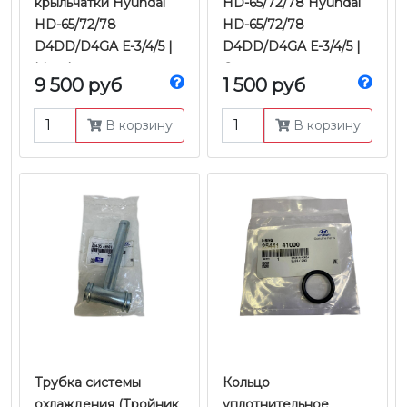
крыльчатки Hyundai
HD-65/72/78 Hyundai
HD-65/72/78
HD-65/72/78
D4DD/D4GA Е-3/4/5 |
D4DD/D4GA Е-3/4/5 |
Mando
Оригинал
9 500 руб
1 500 руб
В корзину
В корзину
Трубка системы
Кольцо
охлаждения (Тройник
уплотнительное