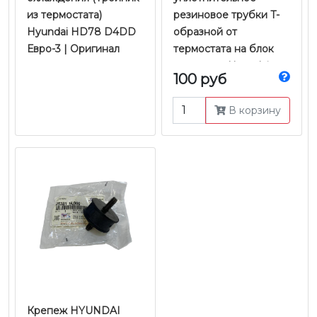
из термостата)
резиновое трубки T-
Hyundai HD78 D4DD
образной от
Евро-3 | Оригинал
термостата на блок
двигателя Hyundai
100 руб
HD78 D4DD Евро-3 |
Оригинал
В корзину
Крепеж HYUNDAI