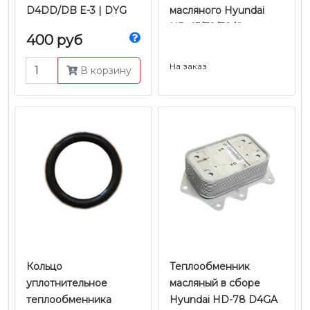
D4DD/DB E-3 | DYG
масляного Hyundai
HD-65/72/78/County
400 руб
D4DD/DB E-3 |
Оригинал
На заказ
В корзину
Кольцо
Теплообменник
уплотнительное
масляный в сборе
теплообменника
Hyundai HD-78 D4GA