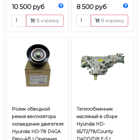
D4GA/D6GA Евро-4/5 |
Евро-4/5 | Оригинал
10 500 руб
8 500 руб
Оригинал
В корзину
В корзину
Ролик обводной
Теплообменник
ремня вентилятора
масляный в сборе
охлаждения двигателя
Hyundai HD-
Hyundai HD-78 D4GA
65/72/78/County
Евро-4/5 | Оригинал
D4DD/DB E-3 |