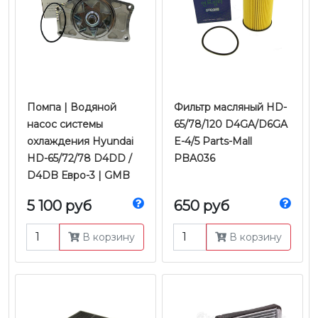
Помпа | Водяной
Фильтр масляный HD-
насос системы
65/78/120 D4GA/D6GA
охлаждения Hyundai
E-4/5 Parts-Mall
HD-65/72/78 D4DD /
PBA036
D4DB Евро-3 | GMB
5 100 руб
650 руб
В корзину
В корзину