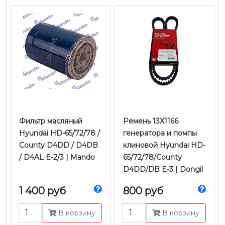
Фильтр масляный
Ремень 13X1166
Hyundai HD-65/72/78 /
генератора и помпы
County D4DD / D4DB
клиновой Hyundai HD-
/ D4AL E-2/3 | Mando
65/72/78/County
D4DD/DB E-3 | Dongil
1 400 руб
800 руб
В корзину
В корзину