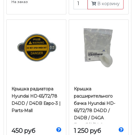
На заказ
В корзину
Крышка радиатора
Крышка
Hyundai HD-65/72/78
расширительного
D4DD / D4DB Евро-3 |
бачка Hyundai HD-
Parts-Mall
65/72/78 D4DD /
D4DB / D4GA
Евро-3/4/5 | Оригинал
450 руб
1 250 руб