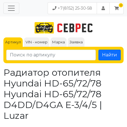
+7(8152) 25-30-58
Артикул
VIN - номер
Марка
Заявка
Найти
Радиатор отопителя
Hyundai HD-65/72/78
Hyundai HD-65/72/78
D4DD/D4GA Е-3/4/5 |
Luzar