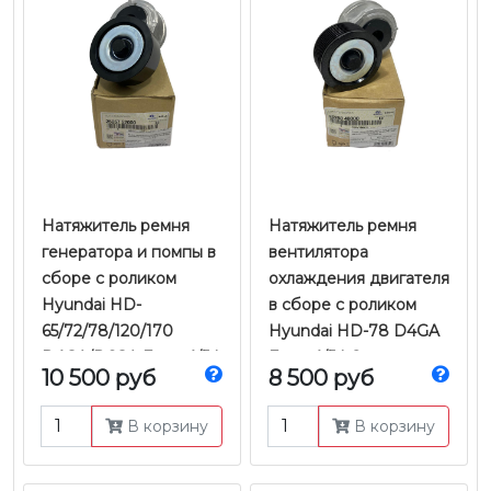
Натяжитель ремня
Натяжитель ремня
генератора и помпы в
вентилятора
сборе с роликом
охлаждения двигателя
Hyundai HD-
в сборе с роликом
65/72/78/120/170
Hyundai HD-78 D4GA
D4GA/D6GA Евро-4/5 |
Евро-4/5 | Оригинал
10 500 руб
8 500 руб
Оригинал
В корзину
В корзину