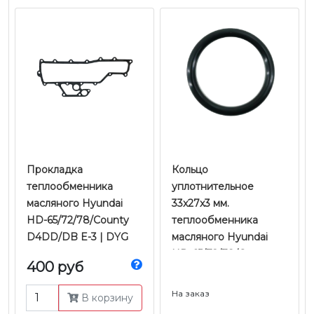
Прокладка
Кольцо
теплообменника
уплотнительное
масляного Hyundai
33x27x3 мм.
HD-65/72/78/County
теплообменника
D4DD/DB E-3 | DYG
масляного Hyundai
HD-65/72/78/County
400 руб
D4DD/DB E-3 |
Оригинал
На заказ
В корзину