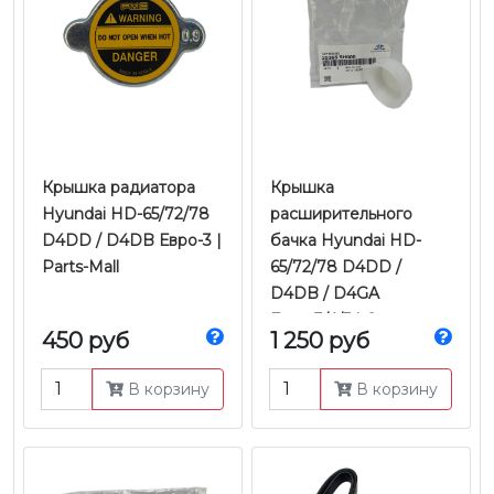
Крышка радиатора
Крышка
Hyundai HD-65/72/78
расширительного
D4DD / D4DB Евро-3 |
бачка Hyundai HD-
Parts-Mall
65/72/78 D4DD /
D4DB / D4GA
Евро-3/4/5 | Оригинал
450 руб
1 250 руб
В корзину
В корзину