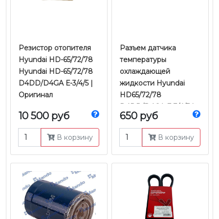
Резистор отопителя
Разъем датчика
Hyundai HD-65/72/78
температуры
Hyundai HD-65/72/78
охлаждающей
D4DD/D4GA Е-3/4/5 |
жидкости Hyundai
Оригинал
HD65/72/78
D4DD/D4GA Е-3/4/5 |
10 500 руб
650 руб
Tyb
В корзину
В корзину