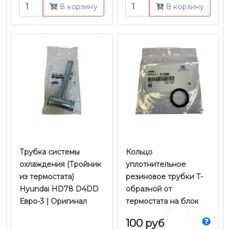
В корзину
В корзину
Трубка системы
Кольцо
охлаждения (Тройник
уплотнительное
из термостата)
резиновое трубки T-
Hyundai HD78 D4DD
образной от
Евро-3 | Оригинал
термостата на блок
двигателя Hyundai
100 руб
HD78 D4DD Евро-3 |