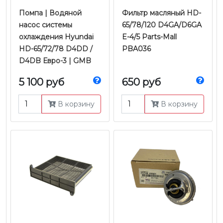
Помпа | Водяной
Фильтр масляный HD-
насос системы
65/78/120 D4GA/D6GA
охлаждения Hyundai
E-4/5 Parts-Mall
HD-65/72/78 D4DD /
PBA036
D4DB Евро-3 | GMB
5 100 руб
650 руб
В корзину
В корзину