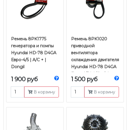
Ремень 8PK1775
Ремень 8PK1020
генератора и помпы
приводной
Hyundai HD-78 D4GA
вентилятора
Евро-4/5 | A/C + |
охлаждения двигателя
Dongil
Hyundai HD-78 D4GA
Евро-4/5 | A/C +/- |
1 900 руб
1 500 руб
Dongil
В корзину
В корзину