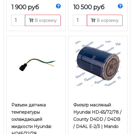
Оригинал
1 900 руб
10 500 руб
В корзину
В корзину
Разъем датчика
Фильтр масляный
температуры
Hyundai HD-65/72/78 /
охлаждающей
County D4DD / D4DB
жидкости Hyundai
/ D4AL E-2/3 | Mando
HD65/72/78