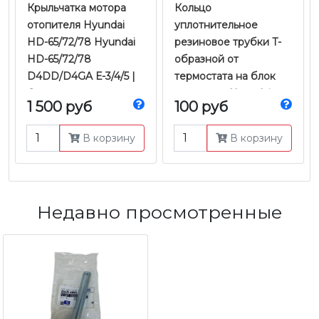
Крыльчатка мотора
Кольцо
отопителя Hyundai
уплотнительное
HD-65/72/78 Hyundai
резиновое трубки T-
HD-65/72/78
образной от
D4DD/D4GA Е-3/4/5 |
термостата на блок
Оригинал
двигателя Hyundai
1 500 руб
100 руб
HD78 D4DD Евро-3 |
Оригинал
В корзину
В корзину
Недавно просмотренные