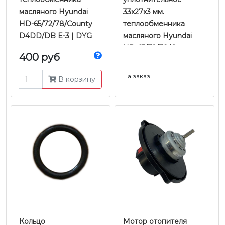
масляного Hyundai
33x27x3 мм.
HD-65/72/78/County
теплообменника
D4DD/DB E-3 | DYG
масляного Hyundai
HD-65/72/78/County
400 руб
D4DD/DB E-3 |
Оригинал
На заказ
В корзину
Кольцо
Мотор отопителя