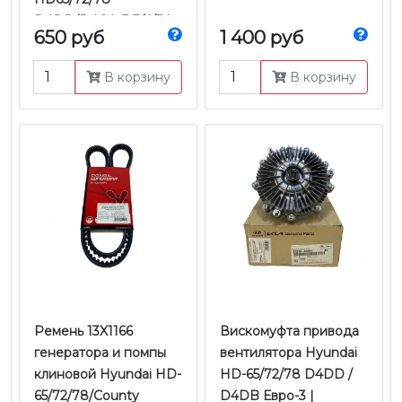
D4DD/D4GA Е-3/4/5 |
650 руб
1 400 руб
Tyb
В корзину
В корзину
Ремень 13X1166
Вискомуфта привода
генератора и помпы
вентилятора Hyundai
клиновой Hyundai HD-
HD-65/72/78 D4DD /
65/72/78/County
D4DB Евро-3 |