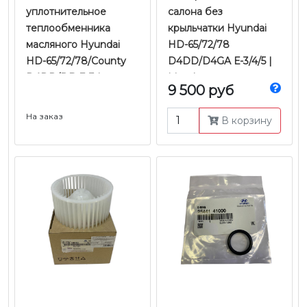
уплотнительное
салона без
теплообменника
крыльчатки Hyundai
масляного Hyundai
HD-65/72/78
HD-65/72/78/County
D4DD/D4GA Е-3/4/5 |
D4DD/DB E-3 |
Mando
9 500 руб
Оригинал
На заказ
В корзину