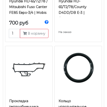
Hyundai HD-65/72/78 /
Hyundai HD-
Mitsubishi Fuso Canter
65/72/78/County
FE85 Евро-3/4 | Mobis
D4DD/DB E-3 |
Оригинал
700 руб
На заказ
В корзину
Прокладка
Кольцо
теплообменника
уплотнительное