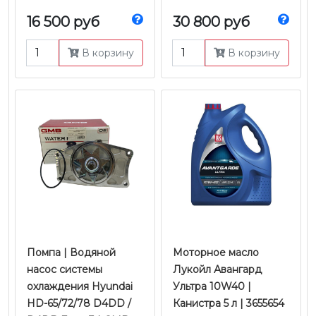
16 500 руб
30 800 руб
В корзину
В корзину
Помпа | Водяной
Моторное масло
насос системы
Лукойл Авангард
охлаждения Hyundai
Ультра 10W40 |
HD-65/72/78 D4DD /
Канистра 5 л | 3655654