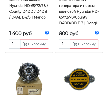
Фильтр масляный
Ремень 13X1166
Hyundai HD-65/72/78 /
генератора и помпы
County D4DD / D4DB
клиновой Hyundai HD-
/ D4AL E-2/3 | Mando
65/72/78/County
D4DD/DB E-3 | Dongil
1 400 руб
800 руб
В корзину
В корзину