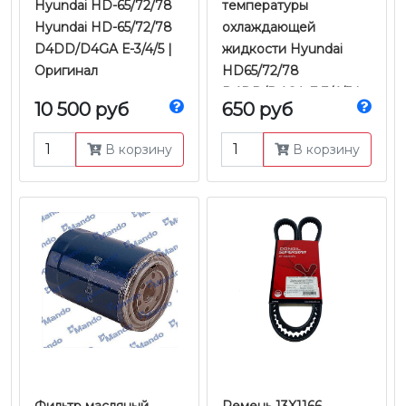
Hyundai HD-65/72/78
температуры
Hyundai HD-65/72/78
охлаждающей
D4DD/D4GA Е-3/4/5 |
жидкости Hyundai
Оригинал
HD65/72/78
D4DD/D4GA Е-3/4/5 |
10 500 руб
650 руб
Tyb
В корзину
В корзину