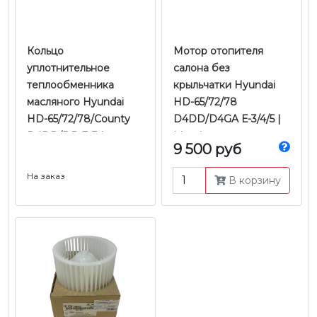
Кольцо
Мотор отопителя
уплотнительное
салона без
теплообменника
крыльчатки Hyundai
масляного Hyundai
HD-65/72/78
HD-65/72/78/County
D4DD/D4GA Е-3/4/5 |
D4DD/DB E-3 |
Mando
9 500 руб
Оригинал
На заказ
В корзину