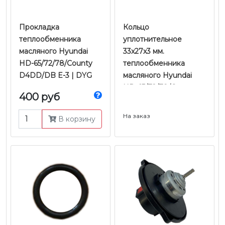
Прокладка
Кольцо
теплообменника
уплотнительное
масляного Hyundai
33x27x3 мм.
HD-65/72/78/County
теплообменника
D4DD/DB E-3 | DYG
масляного Hyundai
HD-65/72/78/County
400 руб
D4DD/DB E-3 |
Оригинал
На заказ
В корзину