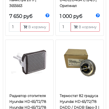
Канистра 20 л |
D4DD/D4GA Е-3/4/5 |
3655663
Оригинал
7 650 руб
1 000 руб
В корзину
В корзину
Радиатор отопителя
Термостат 82 градуса
Hyundai HD-65/72/78
Hyundai HD-65/72/78
Hyundai HD-65/72/78
D4DD / D4DB Евро-3 |