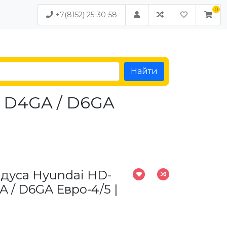
+7(8152) 25-30-58
Найти
0 D4GA / D6GA
адуса Hyundai HD-
A / D6GA Евро-4/5 |