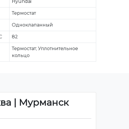
Hyundai
Термостат
Одноклапанный
С
82
Термостат; Уплотнительное
кольцо
ква | Мурманск