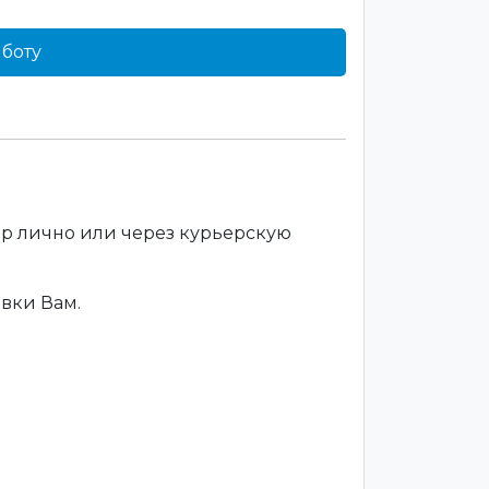
боту
ар лично или через курьерскую
вки Вам.