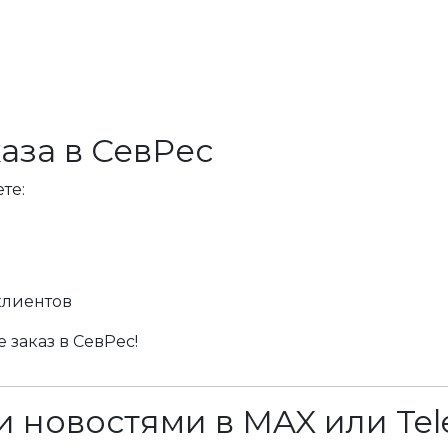
аза в СевРес
те:
клиентов
 заказ в СевРес!
 новостями в MAX или Tel