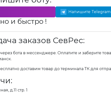
Напишите Telegram 
но и быстро !
ача заказов СевРес:
через бота в мессенджере. Оплатите и заберите тов
манск.
сплатно доставим товар до терминала ТК для отпра
чи:
я, д.11 стр. 1