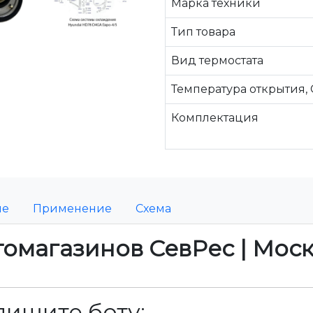
Марка техники
Тип товара
Вид термостата
Температура открытия, 
Комплектация
ие
Применение
Схема
томагазинов СевРес | Мос
пишите боту: