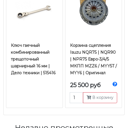
Ключ гаечный
Корзина сцепления
комбинированный
Isuzu NQR75 | NQR90
трещоточный
| NPR75 Евро-3/4/5
шарнирный 16 мм |
МКПП MZZ6 / MYY5T /
Дело техники | 515416
MYY6 | Оригинал
25 500 руб
В корзину
Недавно просмотренные