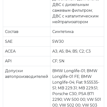
ДВС c дизельным
сажевым фильтром;
ДВС c каталитическим
нейтрализатором
Состав
Синтетика
SAE
5W30
ACEA
A3; A5; B4; B5; C2; C3
API
CF; SN
Допуски
BMW Longlife-01; BMW
автопроизводителей
Longlife-01 FE; BMW
Longlife-04; Fiat 9.55535-
S1; MB 229.31; MB 229.51;
Porsche C30; PSA B71
2290; VW 500 00; VW 501
00; VW 502 00; VW 503