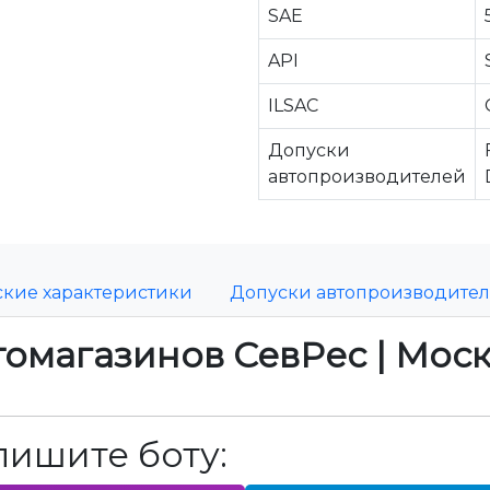
SAE
API
ILSAC
Допуски
автопроизводителей
ские характеристики
Допуски автопроизводите
томагазинов СевРес | Мос
пишите боту: