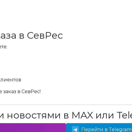
аза в СевРес
те:
клиентов
 заказ в СевРес!
 новостями в MAX или Tel
Перейти в Telegram