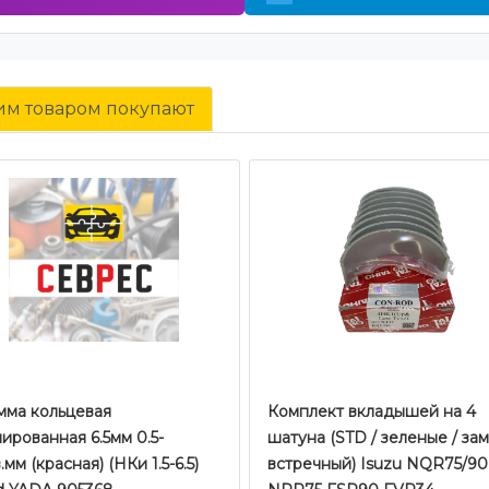
тим товаром покупают
мма кольцевая
Комплект вкладышей на 4
ированная 6.5мм 0.5-
шатуна (STD / зеленые / за
в.мм (красная) (НКи 1.5-6.5)
встречный) Isuzu NQR75/90