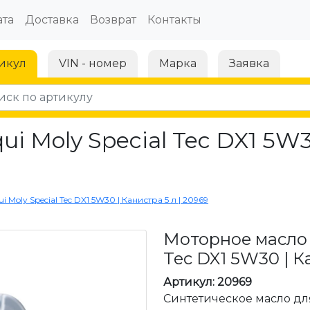
та
Доставка
Возврат
Контакты
икул
VIN - номер
Марка
Заявка
i Moly Special Tec DX1 5W30
Moly Special Tec DX1 5W30 | Канистра 5 л | 20969
Моторное масло L
Tec DX1 5W30 | К
Артикул: 20969
Синтетическое масло дл