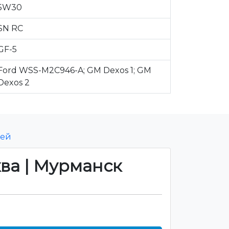
5W30
SN RC
GF-5
Ford WSS-M2C946-A; GM Dexos 1; GM
Dexos 2
лей
ква | Мурманск