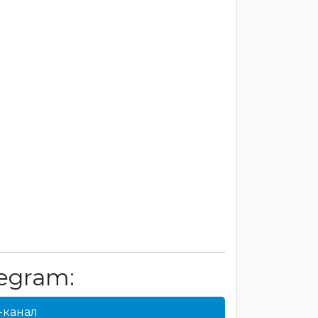
egram:
-канал