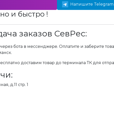
Напишите Telegram 
но и быстро !
ача заказов СевРес:
через бота в мессенджере. Оплатите и заберите тов
манск.
сплатно доставим товар до терминала ТК для отпра
чи:
я, д.11 стр. 1