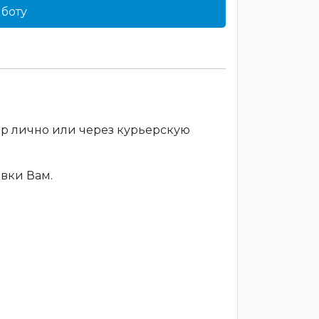
боту
ар лично или через курьерскую
вки Вам.