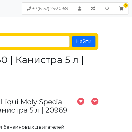
+7(8152) 25-30-58
Найти
 | Канистра 5 л |
iqui Moly Special
анистра 5 л | 20969
я бензиновых двигателей