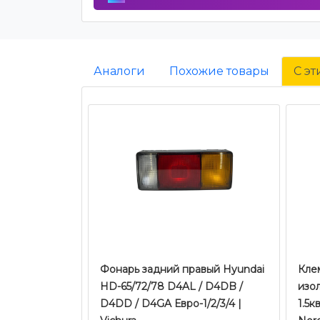
Аналоги
Похожие товары
С э
Фонарь задний правый Hyundai
Кле
HD-65/72/78 D4AL / D4DB /
изол
D4DD / D4GA Евро-1/2/3/4 |
1.5к