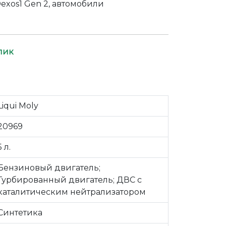
exos1 Gen 2, автомобили
лик
Liqui Moly
20969
5 л.
Бензиновый двигатель;
Турбированный двигатель; ДВС c
каталитическим нейтрализатором
Синтетика