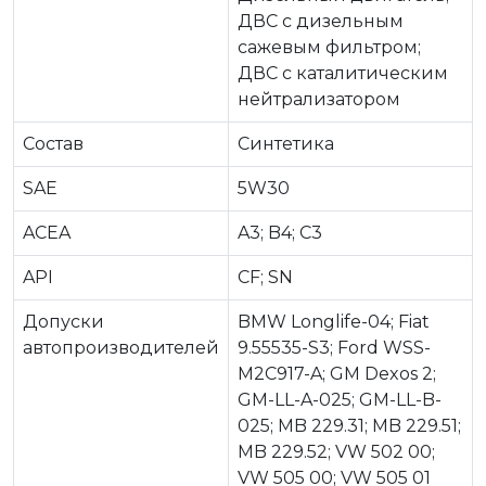
ДВС c дизельным
сажевым фильтром;
ДВС c каталитическим
нейтрализатором
Состав
Синтетика
SAE
5W30
ACEA
A3; B4; C3
API
CF; SN
Допуски
BMW Longlife-04; Fiat
автопроизводителей
9.55535-S3; Ford WSS-
M2C917-A; GM Dexos 2;
GM-LL-A-025; GM-LL-B-
025; MB 229.31; MB 229.51;
MB 229.52; VW 502 00;
VW 505 00; VW 505 01