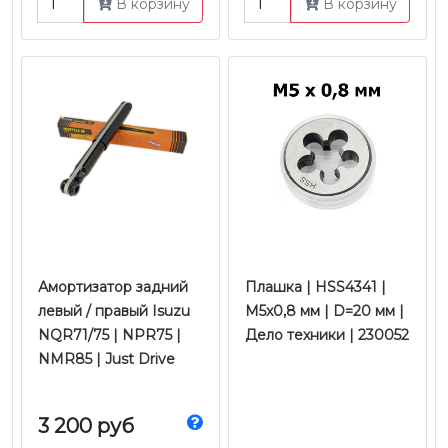
В корзину
В корзину
Амортизатор задний
Плашка | HSS4341 |
левый / правый Isuzu
M5x0,8 мм | D=20 мм |
NQR71/75 | NPR75 |
Дело техники | 230052
NMR85 | Just Drive
3 200 руб