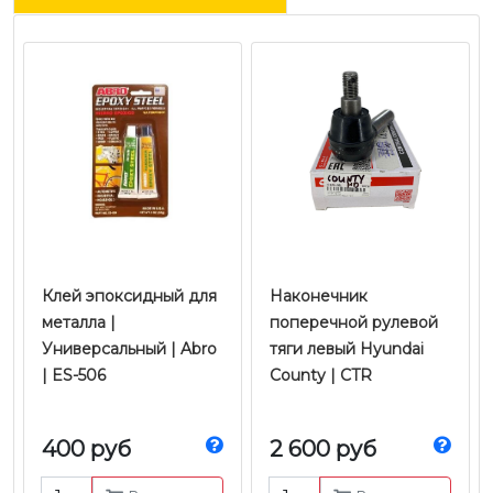
Клей эпоксидный для
Наконечник
металла |
поперечной рулевой
Универсальный | Abro
тяги левый Hyundai
| ES-506
County | CTR
400 руб
2 600 руб