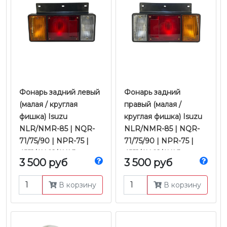
Фонарь задний левый
Фонарь задний
(малая / круглая
правый (малая /
фишка) Isuzu
круглая фишка) Isuzu
NLR/NMR-85 | NQR-
NLR/NMR-85 | NQR-
71/75/90 | NPR-75 |
71/75/90 | NPR-75 |
4JJ1/4HG1/4HK1
4JJ1/4HG1/4HK1
3 500 руб
3 500 руб
Е-2/3/4/5 | Ootoko
Е-2/3/4/5 | Ootoko
В корзину
В корзину