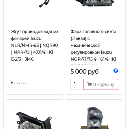
Жгут проводов задних
Фара головного света
фонарей Isuzu
(Левая) с
NLR/NMR-85 | NQR90
механической
| NPR-75 | 4JJ1/4HK1
регулировкой Isuzu
Е-2/3 | JMC
NQR-71/75 4HG1/4HK1
Е-2/3 | JMC
5 000 руб
На заказ
В корзину