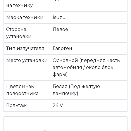
на технику
Марка техники
Isuzu
Сторона
Левое
установки
Тип излучателя
Галоген
Место установки
Основной (передняя часть
автомобиля / около блок
фары)
Цвет линзы
Белая (Под желтую
поворотника
лампочку)
Вольтаж
24 V