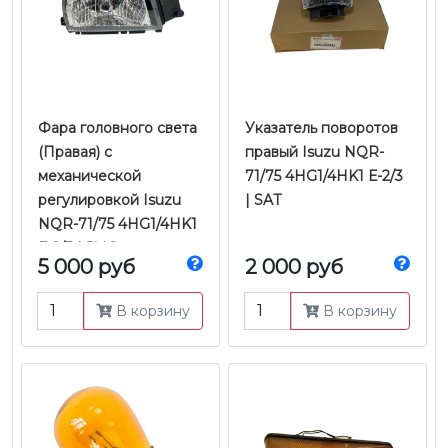
Фара головного света
Указатель поворотов
(Правая) с
правый Isuzu NQR-
механической
71/75 4HG1/4HK1 Е-2/3
регулировкой Isuzu
| SAT
NQR-71/75 4HG1/4HK1
Е-2/3 | JMC
5 000 руб
2 000 руб
В корзину
В корзину