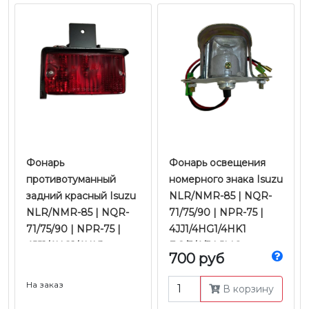
Фонарь
Фонарь освещения
противотуманный
номерного знака Isuzu
задний красный Isuzu
NLR/NMR-85 | NQR-
NLR/NMR-85 | NQR-
71/75/90 | NPR-75 |
71/75/90 | NPR-75 |
4JJ1/4HG1/4HK1
4JJ1/4HG1/4HK1
Е-2/3/4/5 | JMC
700 руб
Е-2/3/4/5 | JMC
На заказ
В корзину