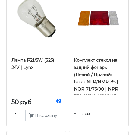
Лампа P21/5W (S25)
Комплект стекол на
24V | Lynx
задний фонарь
(Левый / Правый)
Isuzu NLR/NMR-85 |
NQR-71/75/90 | NPR-
75 | 4JJ1/4HG1/4HK1
50 руб
Е-2/3/4/5 | JMC
На заказ
В корзину